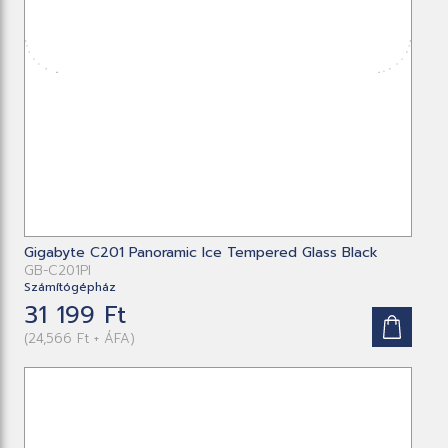
Gigabyte C201 Panoramic Ice Tempered Glass Black
GB-C201PI
Számítógépház
31 199 Ft
(24,566 Ft + ÁFA)