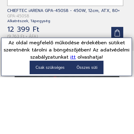
CHIEFTEC iARENA GPA-450S8 - 450W, 12cm, ATX, 80+
GPA-450S8
Alkatrészek, Tápegység
12 399 Ft
(9,763 Ft + ÁFA)
Az oldal megfelelő működése érdekében sütiket
szeretnénk tárolni a böngészőjében! Az adatvédelmi
szabályzatunkat
itt
olvashatja!
Partnereink
Csak szükséges
Összes süti