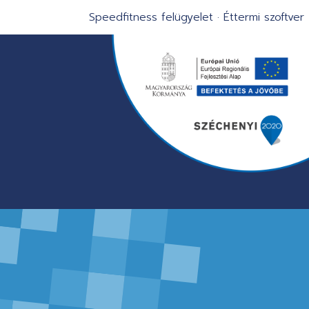
Speedfitness felügyelet
·
Éttermi szoftver