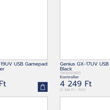
-19UV USB Gamepad
Genius GX-17UV US
er
Black
31610001400
Kontroller
Ft
4 249 Ft
(3 346 Ft + ÁFA)