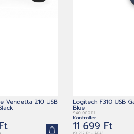
e Vendetta 210 USB
Logitech F310 USB 
lack
Blue
940-000111
Kontroller
Ft
11 699 Ft
)
(9 212 Ft + ÁFA)