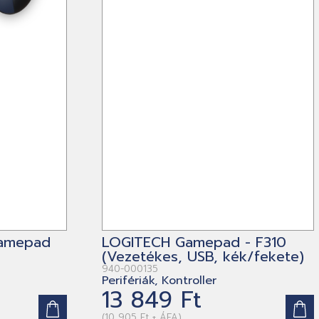
Gamepad
LOGITECH Gamepad - F310
(Vezetékes, USB, kék/fekete)
940-000135
Perifériák, Kontroller
13 849 Ft
(10 905 Ft + ÁFA)