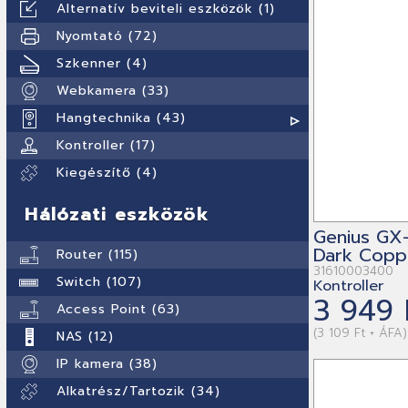
Alternatív beviteli eszközök (1)
Nyomtató (72)
Szkenner (4)
Webkamera (33)
Hangtechnika (43)
Kontroller (17)
Kiegészítő (4)
Hálózati eszközök
Genius GX
Dark Copp
Router (115)
31610003400
Switch (107)
Kontroller
3 949 
Access Point (63)
(3 109 Ft + ÁFA)
NAS (12)
IP kamera (38)
Alkatrész/Tartozik (34)