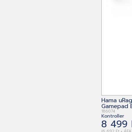
Hama uRag
Gamepad B
186074
Kontroller
8 499 
(6 692 Ft + ÁFA