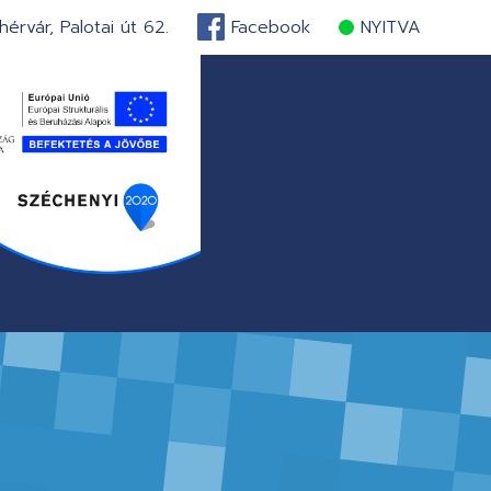
érvár, Palotai út 62.
Facebook
NYITVA