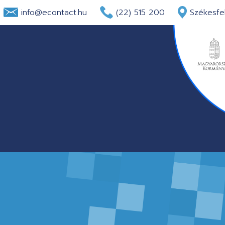
info@econtact.hu
(22) 515 200
Székesfeh