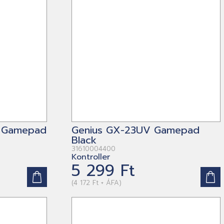
B Gamepad
Genius GX-23UV Gamepad
Black
31610004400
Kontroller
5 299 Ft
(4 172 Ft + ÁFA)